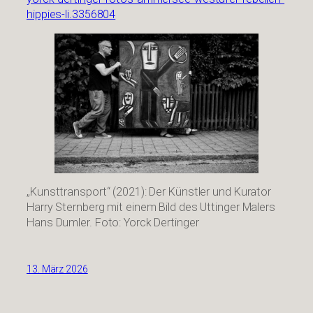
hippies-li.3356804
„Kunsttransport“ (2021): Der Künstler und Kurator
Harry Sternberg mit einem Bild des Uttinger Malers
Hans Dumler. Foto: Yorck Dertinger
13. März 2026