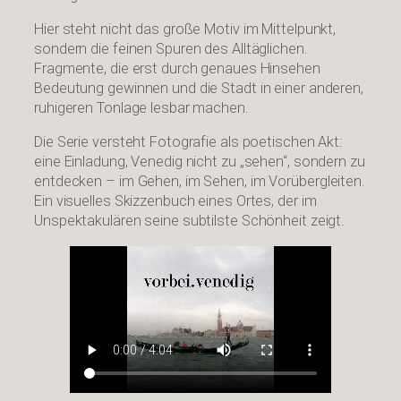
Hier steht nicht das große Motiv im Mittelpunkt,
sondern die feinen Spuren des Alltäglichen.
Fragmente, die erst durch genaues Hinsehen
Bedeutung gewinnen und die Stadt in einer anderen,
ruhigeren Tonlage lesbar machen.
Die Serie versteht Fotografie als poetischen Akt:
eine Einladung, Venedig nicht zu „sehen“, sondern zu
entdecken – im Gehen, im Sehen, im Vorübergleiten.
Ein visuelles Skizzenbuch eines Ortes, der im
Unspektakulären seine subtilste Schönheit zeigt.