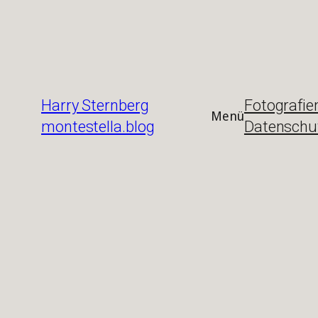
Zum
Inhalt
springen
Harry Sternberg
Fotografie
Menü
montestella.blog
Datenschu