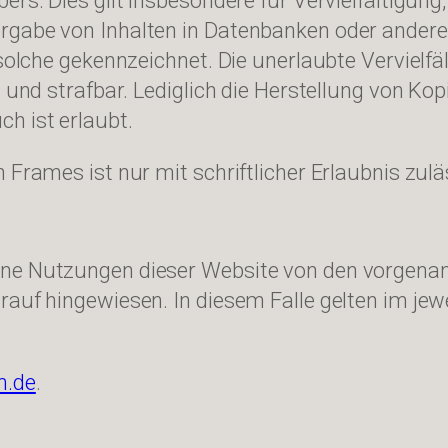
ers. Dies gilt insbesondere für Vervielfältigun
ergabe von Inhalten in Datenbanken oder ander
 solche gekennzeichnet. Die unerlaubte Vervielfä
t und strafbar. Lediglich die Herstellung von K
h ist erlaubt.
 Frames ist nur mit schriftlicher Erlaubnis zulä
lne Nutzungen dieser Website von den vorgenan
auf hingewiesen. In diesem Falle gelten im jewe
m.de
.