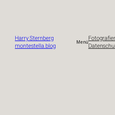
Zum
Inhalt
springen
Harry Sternberg
Fotografie
Menü
montestella.blog
Datenschu