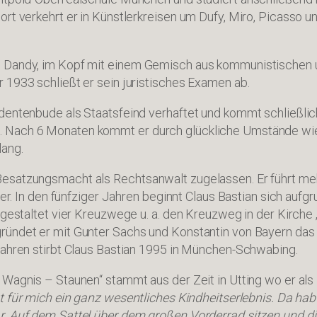
rt verkehrt er in Künstlerkreisen um Dufy, Miro, Picasso un
s Dandy, im Kopf mit einem Gemisch aus kommunistischen 
 1933 schließt er sein juristisches Examen ab.
udentenbude als Staatsfeind verhaftet und kommt schließlic
 Nach 6 Monaten kommt er durch glückliche Umstände wiede
lang.
Besatzungsmacht als Rechtsanwalt zugelassen. Er führt m
zer. In den fünfziger Jahren beginnt Claus Bastian sich aufg
r gestaltet vier Kreuzwege u. a. den Kreuzweg in der Kirche
ründet er mit Gunter Sachs und Konstantin von Bayern das 
Jahren stirbt Claus Bastian 1995 in München-Schwabing.
 Wagnis – Staunen“ stammt aus der Zeit in Utting wo er al
 für mich ein ganz wesentliches Kindheitserlebnis. Da hab‘
. Auf dem Sattel über dem großen Vorderrad sitzen und die 