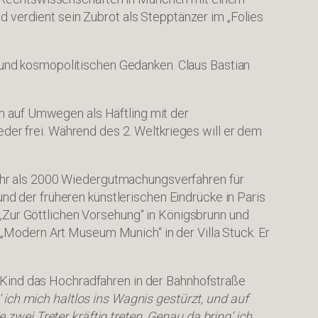
d verdient sein Zubrot als Stepptänzer im „Folies
und kosmopolitischen Gedanken. Claus Bastian
h auf Umwegen als Häftling mit der
r frei. Während des 2. Weltkrieges will er dem
ehr als 2000 Wiedergutmachungsverfahren für
rund der früheren künstlerischen Eindrücke in Paris
 „Zur Göttlichen Vorsehung“ in Königsbrunn und
„Modern Art Museum Munich“ in der Villa Stuck. Er
s Kind das Hochradfahren in der Bahnhofstraße
 ich mich haltlos ins Wagnis gestürzt, und auf
zwei Treter kräftig treten. Genau da bring‘ ich