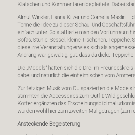
Klatschen und Kommentaren begleitete. Dabei stand
Almut Winkler, Hanna Kilzer und Cornelia Maslin 
Tenne die Idee zu dieser Schau. Und Geschäftsführe
einfach unter. So staffierte man den Vorführraum h
Sofas, Stühle, Sessel, kleine Tischchen, Teppiche
diese irre Veranstaltung erwies sich als angemess
Andrang war gewaltig, gut, dass da dicke Teppich
Die „Models“ hatten sich die Drei im Freundeskrei
dabei und natürlich die einheimischen vom Ammer
Zur fetzigen Musik vom DJ spazierten die Models h
stimmten die Accessoires zum Outfit: Wild gesch
Koffer ergänzten das Erscheinungsbild mal urkomis
wurden wohl hier zum zweiten Mal getragen (zum er
Ansteckende Begeisterung