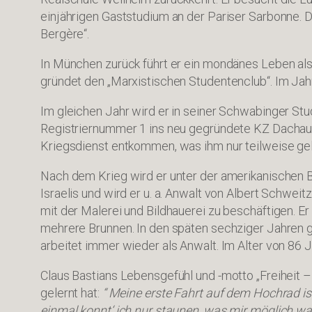
einjährigen Gaststudium an der Pariser Sarbonne. Do
Bergère“.
In München zurück führt er ein mondänes Leben al
gründet den „Marxistischen Studentenclub“. Im Jahr
Im gleichen Jahr wird er in seiner Schwabinger St
Registriernummer 1 ins neu gegründete KZ Dachau.
Kriegsdienst entkommen, was ihm nur teilweise ge
Nach dem Krieg wird er unter der amerikanischen 
Israelis und wird er u. a. Anwalt von Albert Schweit
mit der Malerei und Bildhauerei zu beschäftigen. E
mehrere Brunnen. In den späten sechziger Jahren g
arbeitet immer wieder als Anwalt. Im Alter von 86 
Claus Bastians Lebensgefühl und -motto „Freiheit –
gelernt hat:
“ Meine erste Fahrt auf dem Hochrad ist
einmal konnt‘ ich nur staunen, was mir möglich war