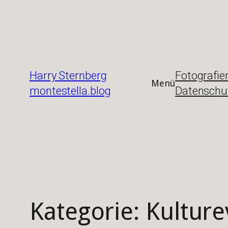
Zum
Inhalt
springen
Harry Sternberg
Fotografie
Menü
montestella.blog
Datenschu
Kategorie:
Kulture