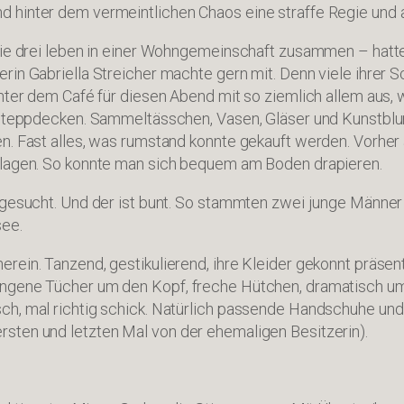
 hinter dem vermeintlichen Chaos eine straffe Regie und a
– die drei leben in einer Wohngemeinschaft zusammen – hat
rin Gabriella Streicher machte gern mit. Denn viele ihrer 
inter dem Café für diesen Abend mit so ziemlich allem aus,
, Steppdecken. Sammeltässchen, Vasen, Gläser und Kunstblu
en. Fast alles, was rumstand konnte gekauft werden. Vorher
e lagen. So konnte man sich bequem am Boden drapieren.
s gesucht. Und der ist bunt. So stammten zwei junge Männer
see.
erein. Tanzend, gestikulierend, ihre Kleider gekonnt präse
lungene Tücher um den Kopf, freche Hütchen, dramatisch 
ch, mal richtig schick. Natürlich passende Handschuhe un
sten und letzten Mal von der ehemaligen Besitzerin).