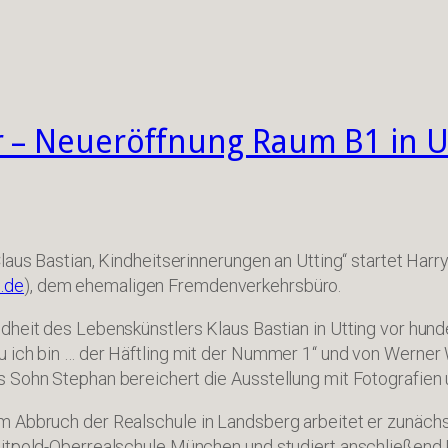
 – Neueröffnung Raum B1 in Ut
Claus Bastian, Kindheitserinnerungen an Utting“ startet Ha
.de
), dem ehemaligen Fremdenverkehrsbüro.
dheit des Lebenskünstlers Klaus Bastian in Utting vor hund
Du ich bin … der Häftling mit der Nummer 1“ und von Werne
 Sohn Stephan bereichert die Ausstellung mit Fotografien u
m Abbruch der Realschule in Landsberg arbeitet er zunächs
Luitpold-Oberrealschule München und studiert anschließen