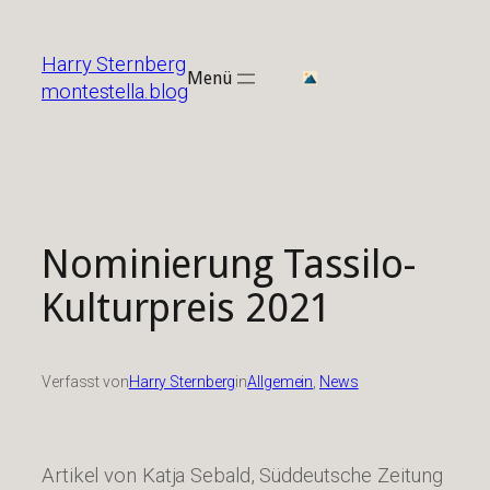
Zum
Inhalt
Harry Sternberg
springen
Menü
montestella.blog
Nominierung Tassilo-
Kulturpreis 2021
Verfasst von
Harry Sternberg
in
Allgemein
, 
News
Artikel von Katja Sebald, Süddeutsche Zeitung