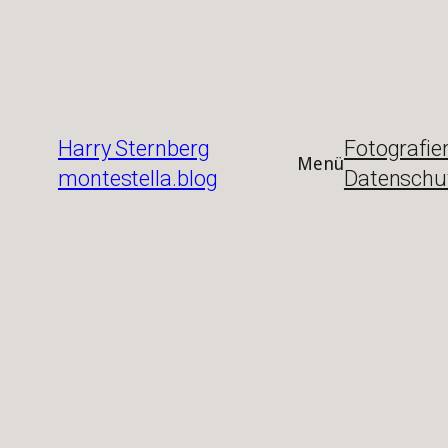
Zum
Inhalt
springen
Harry Sternberg
Fotografie
Menü
montestella.blog
Datenschu