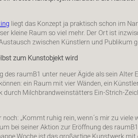
ing
liegt das Konzept ja praktisch schon im N
 kleine Raum so viel mehr. Der Ort ist inzwisch
n Austausch zwischen Künstlern und Publikum 
lbst zum Kunstobjekt wird
ng des raumB1 unter neuer Ägide als sein Alter
können: ein Raum mit vier Wänden, ein Künstler
 durch Milchbrandweinstätters Ein-Strich-Zeic
r noch: „Kommt ruhig rein, wenn´s mir zu viele 
aum bei seiner Aktion zur Eröffnung des raumB1
nappe Woche ist das großartige Kunstwerk mit d