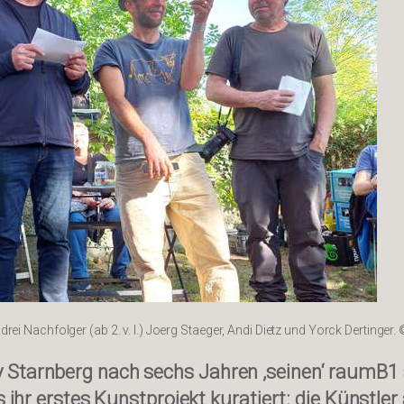
ei Nachfolger (ab 2. v. l.) Joerg Staeger, Andi Dietz und Yorck Dertinger.
 Starnberg nach sechs Jahren ‚seinen‘ raumB1
s ihr erstes Kunstprojekt kuratiert: die Künstle