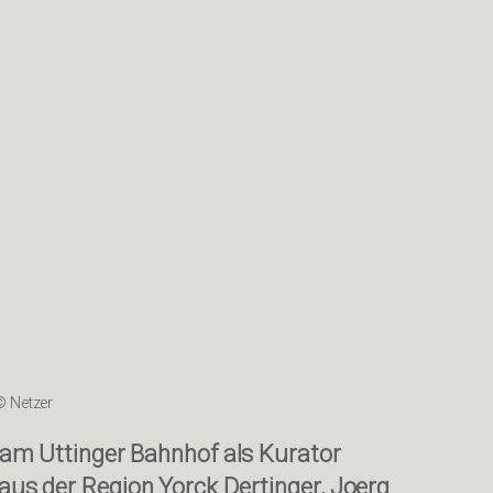
 © Netzer
 am Uttinger Bahnhof als Kurator
r aus der Region Yorck Dertinger, Joerg