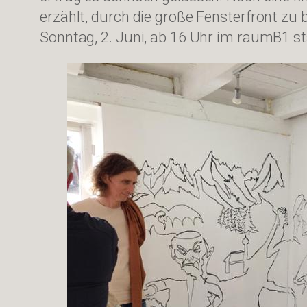
erzählt, durch die große Fensterfront z
Sonntag, 2. Juni, ab 16 Uhr im raumB1 st