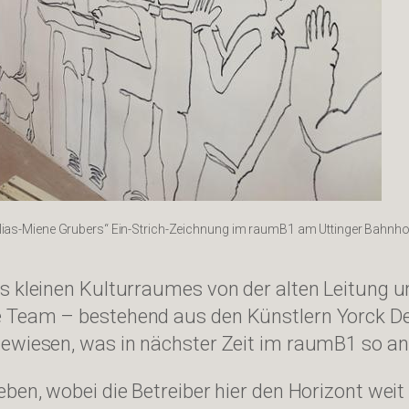
alias-Miene Grubers“ Ein-Strich-Zeichnung im raumB1 am Uttinger Bahnhof. 
es kleinen Kulturraumes von der alten Leitung 
 Team – bestehend aus den Künstlern Yorck Der
gewiesen, was in nächster Zeit im raumB1 so an
eben, wobei die Betreiber hier den Horizont wei