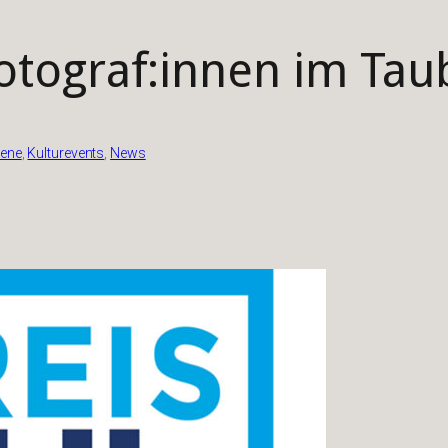
Fotograf:innen im Ta
gene
, 
Kulturevents
, 
News