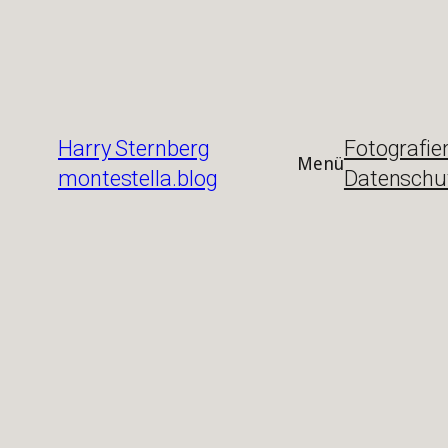
Zum
Inhalt
springen
Harry Sternberg
Fotografie
Menü
montestella.blog
Datenschu